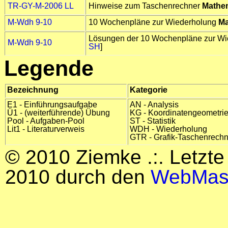
TR-GY-M-2006 LL
Hinweise zum Taschenrechner
Mathe
M-Wdh 9-10
10 Wochenpläne zur Wiederholung
Ma
Lösungen der 10 Wochenpläne zur W
M-Wdh 9-10
SH
]
Legende
Bezeichnung
Kategorie
E1 - Einführungsaufgabe
AN - Analysis
Ü1 - (weiterführende) Übung
KG - Koordinatengeometri
Pool - Aufgaben-Pool
ST - Statistik
Lit1 - Literaturverweis
WDH - Wiederholung
GTR - Grafik-Taschenrech
© 2010 Ziemke .:. Letzte
2010 durch den
WebMas